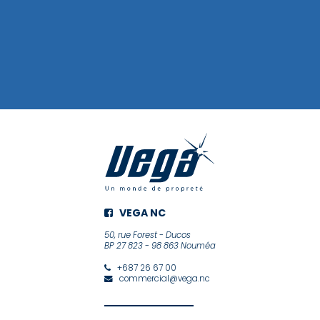
VEGA NC
50, rue Forest - Ducos
BP 27 823 - 98 863 Nouméa
+687 26 67 00
commercial@vega.nc