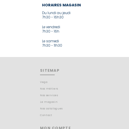
HORAIRES MAGASIN
Du lundi au jeudi
7h30 - 16h30
Le vendredi
7h30 - 16h
Le samedi
7h30 - 11h30
SITEMAP
Vega
Nos métiers
Nos services
Le magasin
Nos catalogues
Contact
MON COMPTE