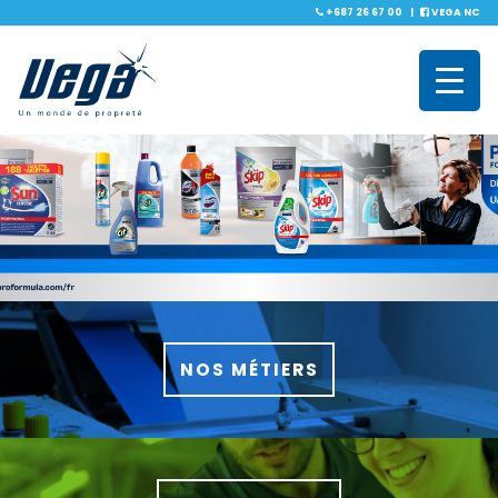
+687 26 67 00
|
VEGA NC
Vega
NOS MÉTIERS